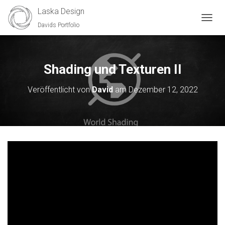
Laska Design
Davids Portfolio
N
A
V
I
G
Shading und Texturen II
A
T
Veröffentlicht von
David
am
Dezember 12, 2022
I
O
N
U
M
S
C
H
A
L
T
E
N