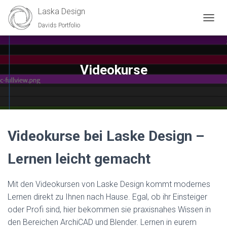
Laska Design
Davids Portfolio
N
A
V
I
G
Videokurse
A
T
I
O
N
U
Videokurse bei Laske Design –
M
S
C
Lernen leicht gemacht
H
A
L
Mit den Videokursen von Laske Design kommt modernes
T
Lernen direkt zu Ihnen nach Hause. Egal, ob ihr Einsteiger
E
oder Profi sind, hier bekommen sie praxisnahes Wissen in
N
den Bereichen ArchiCAD und Blender. Lernen in eurem