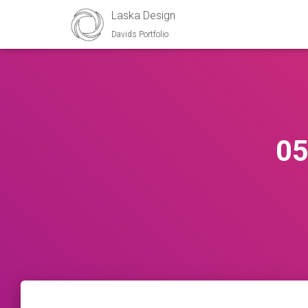
Laska Design
Davids Portfolio
05